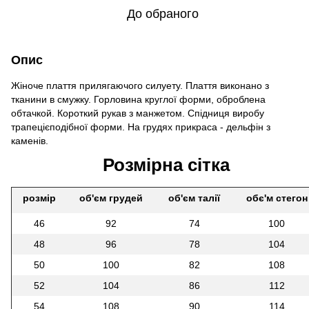
До обраного
Опис
Жіноче плаття прилягаючого силуету. Плаття виконано з
тканини в смужку. Горловина круглої форми, оброблена
обтачкой. Короткий рукав з манжетом. Спідниця виробу
трапецієподібної форми. На грудях прикраса - дельфін з
каменів.
Розмірна сітка
розмір
об'єм грудей
об'єм талії
обє'м стегон
46
92
74
100
48
96
78
104
50
100
82
108
52
104
86
112
54
108
90
114