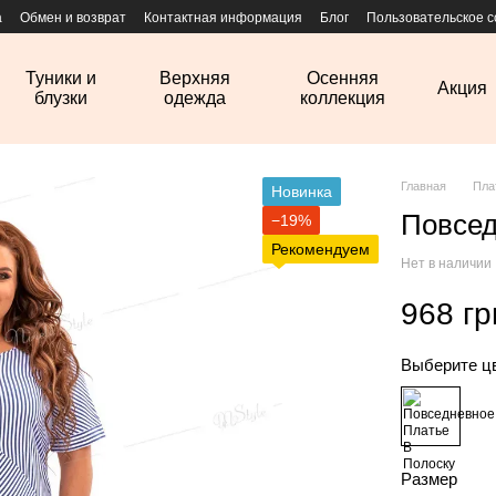
а
Обмен и возврат
Контактная информация
Блог
Пользовательское 
Туники и
Верхняя
Осенняя
Акция
блузки
одежда
коллекция
Главная
Пла
Новинка
Повсед
−19%
Рекомендуем
Нет в наличии
968 гр
Выберите ц
Размер