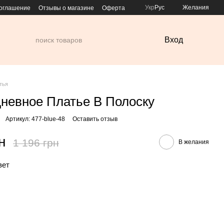
Укр
Рус
Желания
соглашение
Отзывы о магазине
Оферта
Вход
тья
невное Платье В Полоску
Артикул: 477-blue-48
Оставить отзыв
н
1 196 грн
В желания
вет