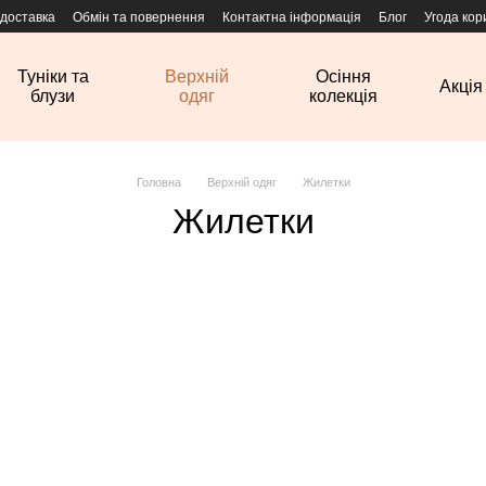
 доставка
Обмін та повернення
Контактна інформація
Блог
Угода кор
Туніки та
Верхній
Осіння
Акція
блузи
одяг
колекція
Головна
Верхній одяг
Жилетки
Жилетки