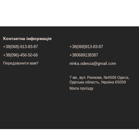
Контактна інформація
+38(068)-913-83-87
+38(068)913-83-87
+38(096)-456-50-66
+380689138387
ninka.odessa@gmail.com
Передзвонити вам?
7 км., вул. Ринкова, №4006 Одеса,
Одеська область, Україна 65059
Мапа проїзду