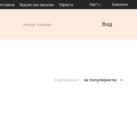
Укр
Рус
Бажання
истувача
Відгуки про магазин
Оферта
Вхід
Сортування:
за популярністю