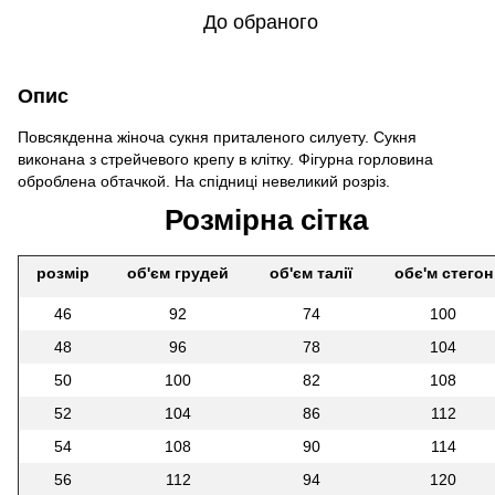
До обраного
Опис
Повсякденна жіноча сукня приталеного силуету. Сукня
виконана з стрейчевого крепу в клітку. Фігурна горловина
оброблена обтачкой. На спідниці невеликий розріз.
Розмірна сітка
розмір
об'єм грудей
об'єм талії
обє'м стегон
46
92
74
100
48
96
78
104
50
100
82
108
52
104
86
112
54
108
90
114
56
112
94
120