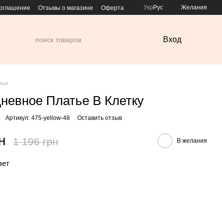
Укр
Рус
Желания
соглашение
Отзывы о магазине
Оферта
Вход
тья
невное Платье В Клетку
Артикул: 475-yellow-48
Оставить отзыв
н
1 196 грн
В желания
вет