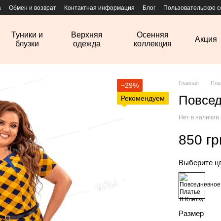
а
Обмен и возврат
Контактная информация
Блог
Пользовательское 
Туники и
Верхняя
Осенняя
Акция
блузки
одежда
коллекция
Главная
Пла
−29%
Повсед
Рекомендуем
Нет в наличии
850 гр
Выберите ц
Размер