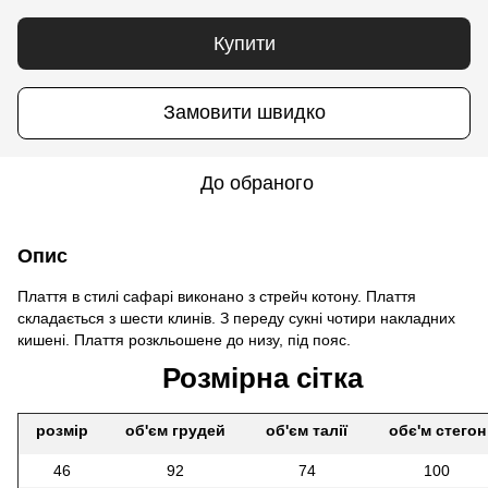
Купити
Замовити швидко
До обраного
Опис
Плаття в стилі сафарі виконано з стрейч котону. Плаття
складається з шести клинів. З переду сукні чотири накладних
кишені. Плаття розкльошене до низу, під пояс.
Розмірна сітка
розмір
об'єм грудей
об'єм талії
обє'м стегон
46
92
74
100