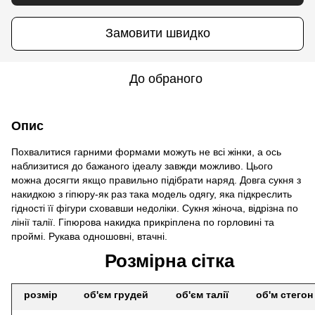
Замовити швидко
До обраного
Опис
Похвалитися гарними формами можуть не всі жінки, а ось
наблизитися до бажаного ідеалу завжди можливо. Цього
можна досягти якщо правильно підібрати наряд. Довга сукня з
накидкою з гіпюру-як раз така модель одягу, яка підкреслить
гідності її фігури сховавши недоліки. Сукня жіноча, відрізна по
лінії талії. Гіпюрова накидка прикріплена по горловині та
проймі. Рукава одношовні, втачні.
Розмірна сітка
розмір
об'єм грудей
об'єм талії
об'м стегон