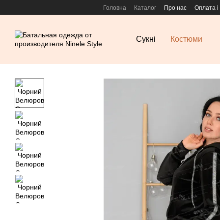
Перейти к основному контенту
Головна
Каталог
Про нас
Оплата і
Сукні
Костюми