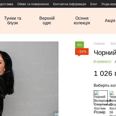
 доставка
Обмін та повернення
Контактна інформація
Блог
Угода кор
Туніки та
Верхній
Осіння
Акція
блузи
одяг
колекція
Головна
Кос
Хіт
Чорний
−34%
В наявності
1 026 
Виберіть ко
Розмір