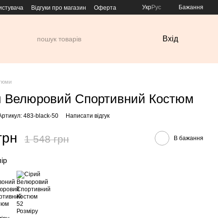
Укр
Рус
Бажання
истувача
Відгуки про магазин
Оферта
Вхід
тюми
 Велюровий Спортивний Костюм
Артикул: 483-black-50
Написати відгук
грн
1 548 грн
В бажання
лір