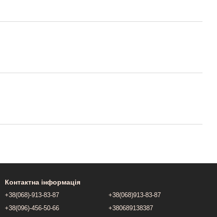
Контактна інформація
+38(068)-913-83-87
+38(068)913-83-87
+38(096)-456-50-66
+380689138387