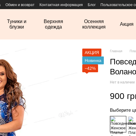
а
Обмен и возврат
Контактная информация
Блог
Пользовательское 
Туники и
Верхняя
Осенняя
Акция
блузки
одежда
коллекция
Главная
Пла
АКЦИЯ
Повсед
Новинка
−42%
Волан
Нет в наличии
900 гр
Выберите ц