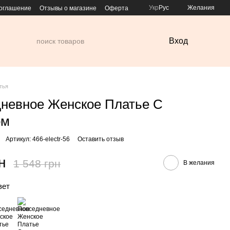
Укр
Рус
Желания
соглашение
Отзывы о магазине
Оферта
Вход
тья
невное Женское Платье С
ом
Артикул: 466-electr-56
Оставить отзыв
н
1 548 грн
В желания
вет