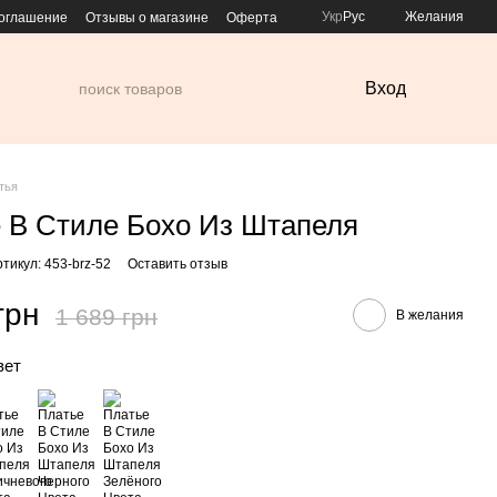
Укр
Рус
Желания
соглашение
Отзывы о магазине
Оферта
Вход
тья
 В Стиле Бохо Из Штапеля
ртикул: 453-brz-52
Оставить отзыв
грн
1 689 грн
В желания
вет