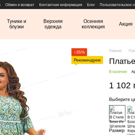
а
Обмен и возврат
Контактная информация
Блог
Пользовательское 
Туники и
Верхняя
Осенняя
Акция
блузки
одежда
коллекция
Главная
Пла
−35%
Платье
Рекомендуем
В наличии
А
1 102 
Выберите ц
Размер