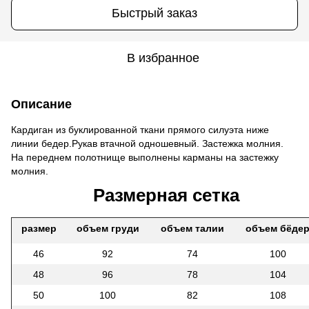
Быстрый заказ
В избранное
Описание
Кардиган из буклированной ткани прямого силуэта ниже
линии бедер.Рукав втачной одношевный. Застежка молния.
На переднем полотнище выполнены карманы на застежку
молния.
Размерная сетка
размер
объем груди
объем талии
объем бёде
46
92
74
100
48
96
78
104
50
100
82
108