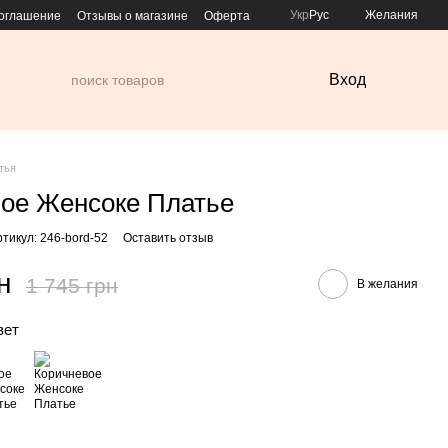
Укр
Рус
Желания
соглашение
Отзывы о магазине
Оферта
Вход
тья
ое Женсоке Платье
ртикул: 246-bord-52
Оставить отзыв
н
1 745 грн
В желания
вет