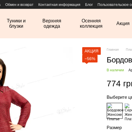
а
Обмен и возврат
Контактная информация
Блог
Пользовательское 
Туники и
Верхняя
Осенняя
Акция
блузки
одежда
коллекция
Главная
Пла
АКЦИЯ
Бордов
−56%
В наличии
А
774 гр
Выберите ц
Размер